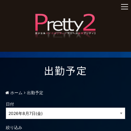
t
o
g
g
l
e
n
a
v
i
出勤予定
g
a
t
i
ホーム
出勤予定
o
n
日付
絞り込み